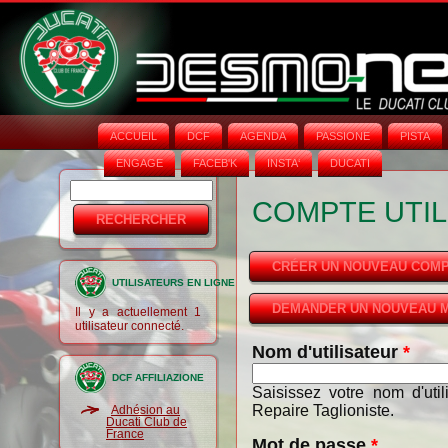
ACCUEIL
DCF
AGENDA
PASSIONE
PISTA
ENGAGE
FACEB'K
INSTA‘
DUCATI
Rechercher
Formulaire
COMPTE UTIL
de
recherche
CRÉER UN NOUVEAU COM
UTILISATEURS EN LIGNE
DEMANDER UN NOUVEAU M
Il y a actuellement 1
utilisateur connecté.
Nom d'utilisateur
*
DCF AFFILIAZIONE
Saisissez votre nom d'uti
Repaire Taglioniste.
Adhésion au
Ducati Club de
France
Mot de passe
*