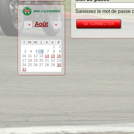
Saisissez le mot de passe c
MINI CALENDRIER
Août
«
»
l
m
m
j
v
s
d
1
2
3
4
5
6
7
8
9
10
11
12
13
14
15
16
17
18
19
20
21
22
23
24
25
26
27
28
29
30
31