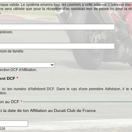
ique valide. Le système enverra tous les courriels à cette adresse. L'adresse éle
ne sera utilisée que pour la réception d'un nouveau mot de passe ou pour la ré
s.
n prénom.
n nom de famille.
Section DCF d'Affiliation.
ent DCF
*
 ici ton numéro d'Adhérent DCF. Dans le cas d'une première Adhésion, il te s
tion.
tion au DCF
*
ci la date de ton Affiliation au Ducati Club de France.
2026