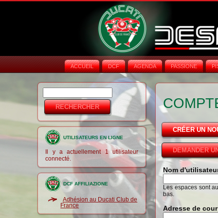
ACCUEIL
DCF
AGENDA
PASSIONE
PI
Rechercher
Formulaire de
COMPTE
recherche
CRÉER UN N
UTILISATEURS EN LIGNE
DEMANDER UN
Il y a actuellement 1 utilisateur
connecté.
Nom d'utilisate
DCF AFFILIAZIONE
Les espaces sont auto
bas.
Adhésion au Ducati Club de
France
Adresse de cour