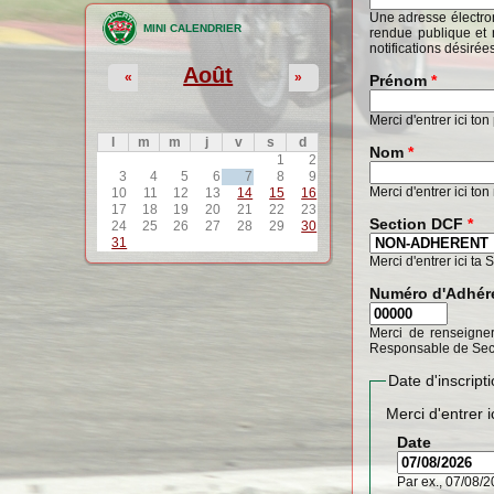
Une adresse électron
MINI CALENDRIER
rendue publique et 
notifications désirée
Août
«
»
Prénom
*
Merci d'entrer ici to
l
m
m
j
v
s
d
Nom
*
1
2
3
4
5
6
7
8
9
Merci d'entrer ici to
10
11
12
13
14
15
16
17
18
19
20
21
22
23
Section DCF
*
24
25
26
27
28
29
30
31
Merci d'entrer ici ta 
Numéro d'Adhér
Merci de renseigner
Responsable de Sec
Date d'inscrip
Merci d'entrer i
Date
Par ex., 07/08/