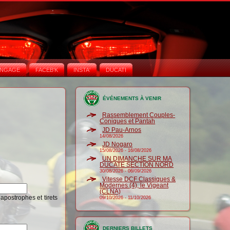
NGAGE
FACEB'K
INSTA‘
DUCATI
ÉVÉNEMENTS À VENIR
Rassemblement Couples-
Coniques et Pantah
JD Pau-Arnos
14/08/2026
JD Nogaro
15/08/2026
-
16/08/2026
UN DIMANCHE SUR MA
DUCATE SECTION NORD
30/08/2026
-
06/09/2026
Vitesse DCF Classiques &
Modernes (4), le Vigeant
(CLNA)
 apostrophes et tirets
09/10/2026
-
11/10/2026
DERNIERS BILLETS