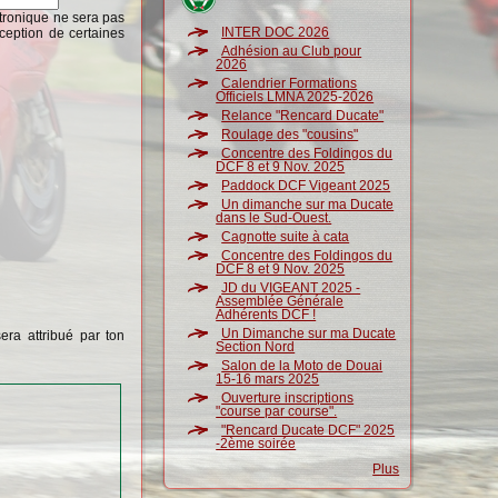
ctronique ne sera pas
INTER DOC 2026
ception de certaines
Adhésion au Club pour
2026
Calendrier Formations
Officiels LMNA 2025-2026
Relance "Rencard Ducate"
Roulage des "cousins"
Concentre des Foldingos du
DCF 8 et 9 Nov. 2025
Paddock DCF Vigeant 2025
Un dimanche sur ma Ducate
dans le Sud-Ouest.
Cagnotte suite à cata
Concentre des Foldingos du
DCF 8 et 9 Nov. 2025
JD du VIGEANT 2025 -
Assemblée Générale
Adhérents DCF !
Un Dimanche sur ma Ducate
era attribué par ton
Section Nord
Salon de la Moto de Douai
15-16 mars 2025
Ouverture inscriptions
"course par course".
"Rencard Ducate DCF" 2025
-2ème soirée
Plus