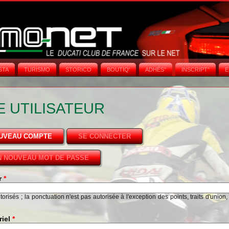
STA
TURISMO
STORICO
BOUTIQ'
ADHÉS°
INSCRIPT°
E
 UTILISATEUR
OUVEAU COMPTE
(ONGLET ACTIF)
SE CONNECTER
 NOUVEAU MOT DE PASSE
ur
*
risés ; la ponctuation n'est pas autorisée à l'exception des points, traits d'union,
riel
*