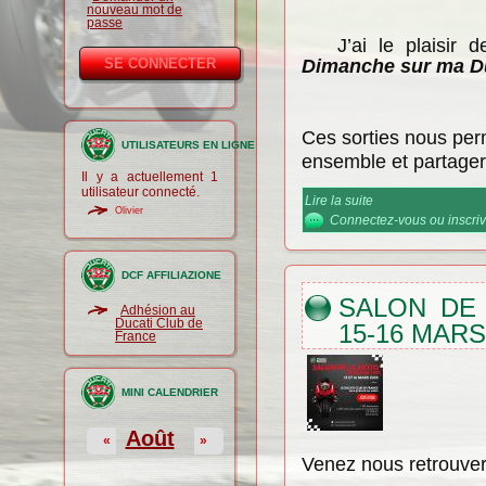
nouveau mot de
passe
J’ai le plaisir d
Dimanche sur ma D
Ces sorties nous per
UTILISATEURS EN LIGNE
ensemble et partager
Il y a actuellement 1
utilisateur connecté.
Lire la suite
de Un Dimanche su
Olivier
Connectez-vous
ou
inscri
DCF AFFILIAZIONE
SALON DE
Adhésion au
Ducati Club de
15-16 MARS
France
MINI CALENDRIER
Août
«
»
Venez nous retrouver