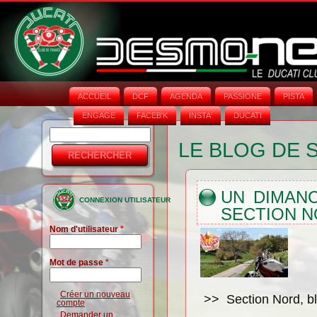
ACCUEIL
DCF
AGENDA
PASSIONE
PISTA
ENGAGE
FACEB'K
INSTA‘
DUCATI
Rechercher
Formulaire
LE BLOG DE 
de
recherche
UN DIMAN
CONNEXION UTILISATEUR
SECTION 
Nom d'utilisateur
*
Mot de passe
*
Créer un nouveau
>> Section Nord, bl
compte
Demander un