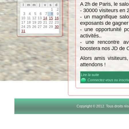
A 2h de Paris, le salo
l
m
m
j
v
s
d
- 30000 visiteurs en 2
1
2
3
4
5
6
7
8
9
- un magnifique sal
10
11
12
13
14
15
16
exposants de gagner e
17
18
19
20
21
22
23
24
25
26
27
28
29
30
- une opportunité 
31
activités..
- une rencontre av
boostera nos JD de C
Alors amis visiteurs
attendons !
Lire la suite
de Salon de la Mo
Connectez-vous
ou
inscri
Copyright © 2012. Tous droits r