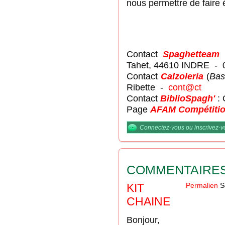
nous permettre de faire é
Contact
Spaghetteam
:
Tahet, 44610 INDRE - 
Contact
Calzoleria
(
Bas
Ribette -
cont@ct
Contact
BiblioSpagh'
: 
Page
AFAM Compétiti
Connectez-vous
ou
inscrivez-
COMMENTAIRE
KIT
Permalien
S
CHAINE
Bonjour,