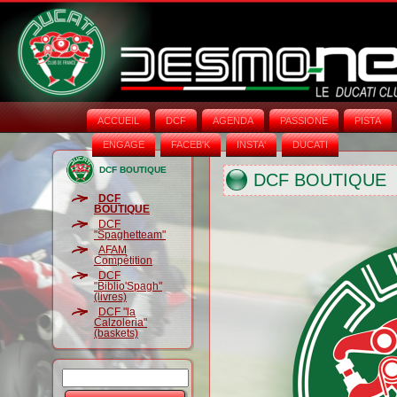
ACCUEIL
DCF
AGENDA
PASSIONE
PISTA
ENGAGE
FACEB'K
INSTA‘
DUCATI
DCF BOUTIQUE
DCF BOUTIQUE
DCF
BOUTIQUE
DCF
"Spaghetteam"
AFAM
Compétition
DCF
"Biblio'Spagh"
(livres)
DCF "la
Calzoleria"
(baskets)
Rechercher
Formulaire