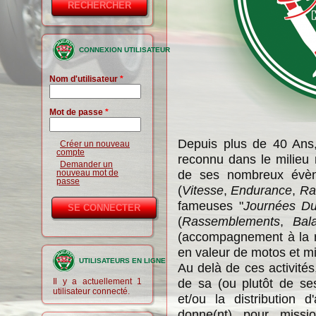
de
recherche
CONNEXION UTILISATEUR
Nom d'utilisateur
*
Mot de passe
*
Depuis plus de 40 Ans
Créer un nouveau
compte
reconnu dans le milieu 
Demander un
de ses nombreux évèn
nouveau mot de
passe
(
Vitesse
,
Endurance
,
Ra
fameuses "
Journées Du
(
Rassemblements
,
Bal
(accompagnement à la r
en valeur de motos et mi
UTILISATEURS EN LIGNE
Au delà de ces activités
de sa (ou plutôt de s
Il y a actuellement 1
utilisateur connecté.
et/ou la distribution 
donne(nt) pour missio