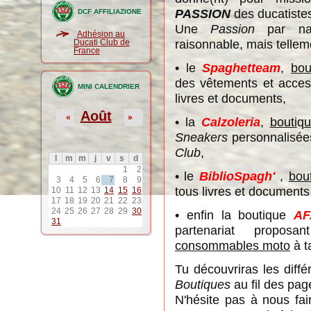
PASSION
des ducatiste
DCF AFFILIAZIONE
Une
Passion
par nat
Adhésion au
raisonnable, mais tellem
Ducati Club de
France
• le
Spaghetteam
,
bou
des vêtements et access
MINI CALENDRIER
livres et documents,
Août
«
»
• la
Calzoleria
,
bouti
q
u
Sneakers
personnalisées
Club
,
l
m
m
j
v
s
d
1
2
• le
BiblioSpagh'
,
bout
3
4
5
6
7
8
9
tous livres et document
10
11
12
13
14
15
16
17
18
19
20
21
22
23
24
25
26
27
28
29
30
• enfin la boutique
AF
31
partenariat propo
consommables moto
à ta
Tu découvriras les diff
Boutiques
au fil des pag
N'hésite pas à nous fai