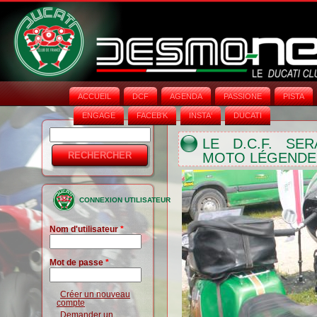
ACCUEIL
DCF
AGENDA
PASSIONE
PISTA
ENGAGE
FACEB'K
INSTA‘
DUCATI
Rechercher
Formulaire
LE D.C.F. SE
MOTO LÉGENDE L
de
recherche
CONNEXION UTILISATEUR
Nom d'utilisateur
*
Mot de passe
*
Créer un nouveau
compte
Demander un