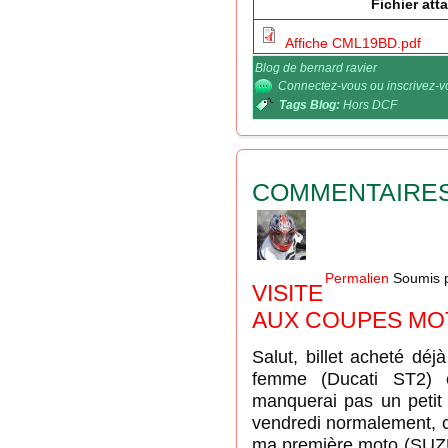
Fichier att
Affiche CML19BD.pdf
Blog de bernard ravier
Connectez-vous
ou
inscrivez-
Tags Blog:
Hors DCF
COMMENTAIRE
Permalien
Soumis 
VISITE
AUX COUPES MO
Salut, billet acheté dé
femme (Ducati ST2) e
manquerai pas un petit 
vendredi normalement, c
ma première moto (SUZU