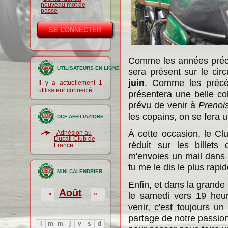
nouveau mot de
passe
Comme les années préc
UTILISATEURS EN LIGNE
sera présent sur le cir
juin
. Comme les précé
Il y a actuellement 1
utilisateur connecté.
présentera une belle col
prévu de venir à
Prenoi
les copains, on se fera un
DCF AFFILIAZIONE
À cette occasion, le Clu
Adhésion au
Ducati Club de
réduit sur les billets 
France
m'envoies un mail dans 
tu me le dis le plus rapi
MINI CALENDRIER
Enfin, et dans la grande 
Août
«
»
le samedi vers 19 heur
venir, c'est toujours 
partage de notre passio
l
m
m
j
v
s
d