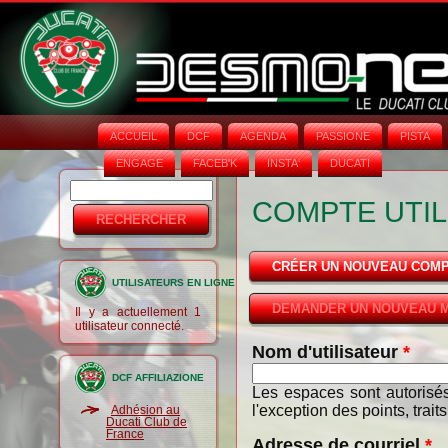
ACCUEIL
DCF
AGENDA
PASSIONE
PISTA
ENGAGE
FACEB'K
INSTA‘
DUCATI
Rechercher
Formulaire
COMPTE UTIL
de
recherche
CRÉER UN NOUVEAU COM
UTILISATEURS EN LIGNE
DEMANDER UN NOUVEAU M
Il y a actuellement 1
utilisateur connecté.
Nom d'utilisateur
*
DCF AFFILIAZIONE
Les espaces sont autorisés
l'exception des points, trait
Adhésion au
Ducati Club de
France
Adresse de courriel
*