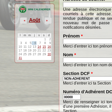
Une adresse électronique
MINI CALENDRIER
courriels à cette adresse
rendue publique et ne ser
Août
«
»
nouveau mot de passe o
notifications désirées.
Prénom
*
l
m
m
j
v
s
d
1
2
3
4
5
6
7
8
9
Merci d'entrer ici ton préno
10
11
12
13
14
15
16
17
18
19
20
21
22
23
Nom
*
24
25
26
27
28
29
30
31
Merci d'entrer ici ton nom de
Section DCF
*
Merci d'entrer ici ta Section
Numéro d'Adhérent D
Merci de renseigner ici t
d'une première Adhésion, il
Section.