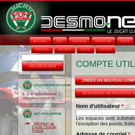
ACCUEIL
DCF
AGENDA
PASSIONE
PISTA
ENGAGE
FACEB'K
INSTA‘
DUCATI
Rechercher
Formulaire
COMPTE UTIL
de
recherche
CRÉER UN NOUVEAU COM
UTILISATEURS EN LIGNE
DEMANDER UN NOUVEAU M
Il y a actuellement 1
utilisateur connecté.
Nom d'utilisateur
*
DCF AFFILIAZIONE
Les espaces sont autorisés
l'exception des points, trait
Adhésion au
Ducati Club de
France
Adresse de courriel
*