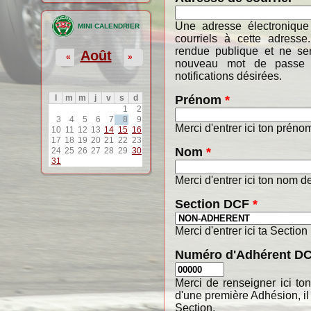
Une adresse électronique
MINI CALENDRIER
courriels à cette adresse
rendue publique et ne ser
Août
«
»
nouveau mot de passe o
notifications désirées.
Prénom
*
l
m
m
j
v
s
d
1
2
3
4
5
6
7
8
9
Merci d'entrer ici ton préno
10
11
12
13
14
15
16
17
18
19
20
21
22
23
Nom
*
24
25
26
27
28
29
30
31
Merci d'entrer ici ton nom de
Section DCF
*
Merci d'entrer ici ta Section
Numéro d'Adhérent D
Merci de renseigner ici t
d'une première Adhésion, il
Section.