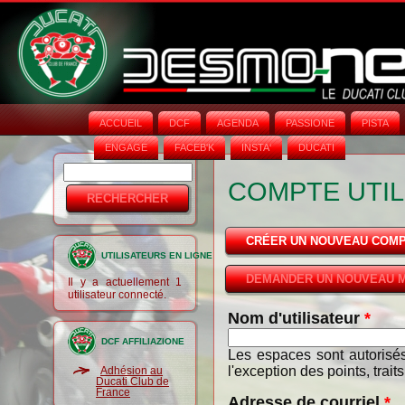
ACCUEIL
DCF
AGENDA
PASSIONE
PISTA
ENGAGE
FACEB'K
INSTA‘
DUCATI
Rechercher
Formulaire
COMPTE UTIL
de
recherche
CRÉER UN NOUVEAU COM
UTILISATEURS EN LIGNE
DEMANDER UN NOUVEAU M
Il y a actuellement 1
utilisateur connecté.
Nom d'utilisateur
*
DCF AFFILIAZIONE
Les espaces sont autorisés
l'exception des points, trait
Adhésion au
Ducati Club de
France
Adresse de courriel
*