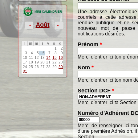
Une adresse électronique
MINI CALENDRIER
courriels à cette adresse
rendue publique et ne ser
Août
«
»
nouveau mot de passe o
notifications désirées.
Prénom
*
l
m
m
j
v
s
d
1
2
3
4
5
6
7
8
9
Merci d'entrer ici ton préno
10
11
12
13
14
15
16
17
18
19
20
21
22
23
Nom
*
24
25
26
27
28
29
30
31
Merci d'entrer ici ton nom de
Section DCF
*
Merci d'entrer ici ta Section
Numéro d'Adhérent D
Merci de renseigner ici t
d'une première Adhésion, il
Section.