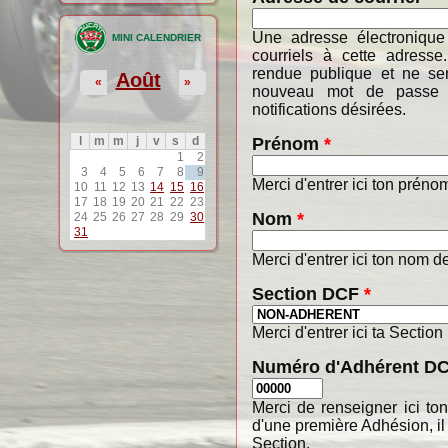
Une adresse électronique
MINI CALENDRIER
courriels à cette adresse
rendue publique et ne ser
Août
«
»
nouveau mot de passe o
notifications désirées.
Prénom
*
l
m
m
j
v
s
d
1
2
3
4
5
6
7
8
9
Merci d'entrer ici ton préno
10
11
12
13
14
15
16
17
18
19
20
21
22
23
Nom
*
24
25
26
27
28
29
30
31
Merci d'entrer ici ton nom de
Section DCF
*
Merci d'entrer ici ta Section
Numéro d'Adhérent D
Merci de renseigner ici t
d'une première Adhésion, il
Section.