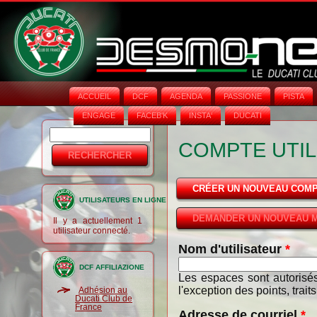
ACCUEIL
DCF
AGENDA
PASSIONE
PISTA
ENGAGE
FACEB'K
INSTA‘
DUCATI
Rechercher
Formulaire
COMPTE UTIL
de
recherche
CRÉER UN NOUVEAU COM
UTILISATEURS EN LIGNE
DEMANDER UN NOUVEAU M
Il y a actuellement 1
utilisateur connecté.
Nom d'utilisateur
*
DCF AFFILIAZIONE
Les espaces sont autorisés
l'exception des points, trait
Adhésion au
Ducati Club de
France
Adresse de courriel
*