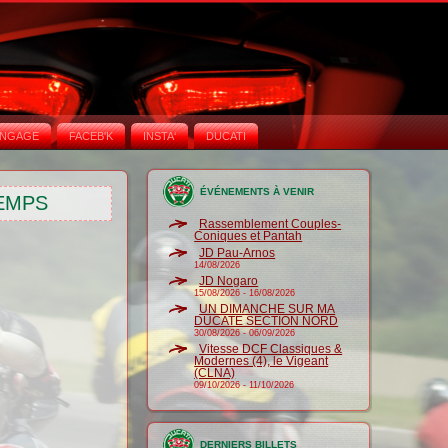
NGAGE
FACEB'K
INSTA‘
DUCATI
ÉVÉNEMENTS À VENIR
EMPS
Rassemblement Couples-
Coniques et Pantah
JD Pau-Arnos
14/08/2026
JD Nogaro
15/08/2026
-
16/08/2026
UN DIMANCHE SUR MA
DUCATE SECTION NORD
30/08/2026
-
06/09/2026
Vitesse DCF Classiques &
Modernes (4), le Vigeant
(CLNA)
09/10/2026
-
11/10/2026
DERNIERS BILLETS