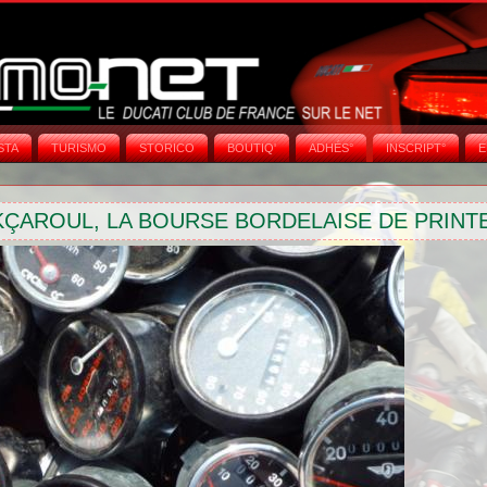
STA
TURISMO
STORICO
BOUTIQ'
ADHÉS°
INSCRIPT°
E
ÇAROUL, LA BOURSE BORDELAISE DE PRINT