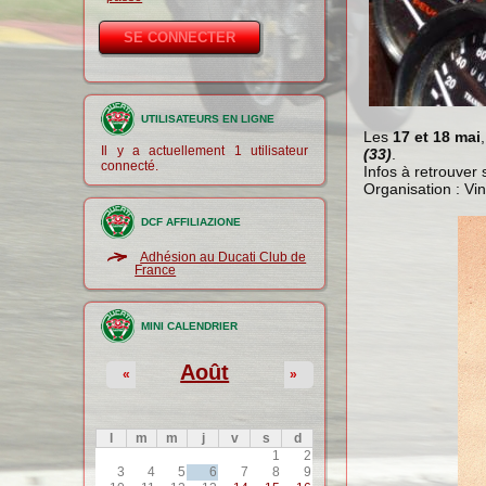
UTILISATEURS EN LIGNE
Les
17 et 18 mai
Il y a actuellement 1 utilisateur
(33)
.
connecté.
Infos à retrouver 
Organisation : Vi
DCF AFFILIAZIONE
Adhésion au Ducati Club de
France
MINI CALENDRIER
Août
«
»
l
m
m
j
v
s
d
1
2
3
4
5
6
7
8
9