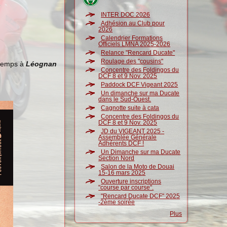
INTER DOC 2026
Adhésion au Club pour
2026
Calendrier Formations
Officiels LMNA 2025-2026
Relance "Rencard Ducate"
Roulage des "cousins"
ntemps à
Léognan
Concentre des Foldingos du
DCF 8 et 9 Nov. 2025
Paddock DCF Vigeant 2025
Un dimanche sur ma Ducate
dans le Sud-Ouest.
Cagnotte suite à cata
Concentre des Foldingos du
DCF 8 et 9 Nov. 2025
JD du VIGEANT 2025 -
Assemblée Générale
Adhérents DCF !
Un Dimanche sur ma Ducate
Section Nord
Salon de la Moto de Douai
15-16 mars 2025
Ouverture inscriptions
"course par course".
"Rencard Ducate DCF" 2025
-2ème soirée
Plus