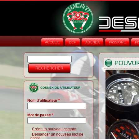
ACCUEIL
DCF
AGENDA
PASSIONE
PI
Rechercher
Formulaire de
POUVUK
recherche
CONNEXION UTILISATEUR
Nom d'utilisateur
*
Mot de passe
*
Créer un nouveau compte
Demander un nouveau mot de
passe