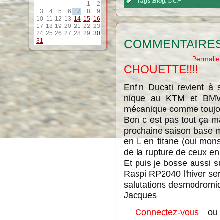
Tags Blog:
DCF
1
2
3
4
5
6
7
8
9
10
11
12
13
14
15
16
17
18
19
20
21
22
23
24
25
26
27
28
29
30
COMMENTAIRE
31
Permalie
CHOUETTE!!!!
Enfin Ducati revient à 
nique au KTM et BMW 
mécanique comme toujou
Bon c est pas tout ça ma
prochaine saison base m
en L en titane (oui mon
de la rupture de ceux en 
Et puis je bosse aussi 
Raspi RP2040 l'hiver se
salutations desmodromi
Jacques
Connectez-vous
o