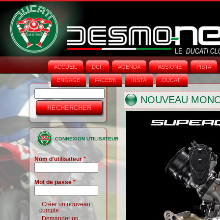
ACCUEIL
DCF
AGENDA
PASSIONE
PISTA
ENGAGE
FACEB'K
INSTA‘
DUCATI
Rechercher
Formulaire
NOUVEAU MON
de
recherche
CONNEXION UTILISATEUR
Nom d'utilisateur
*
Mot de passe
*
Créer un nouveau
compte
Demander un