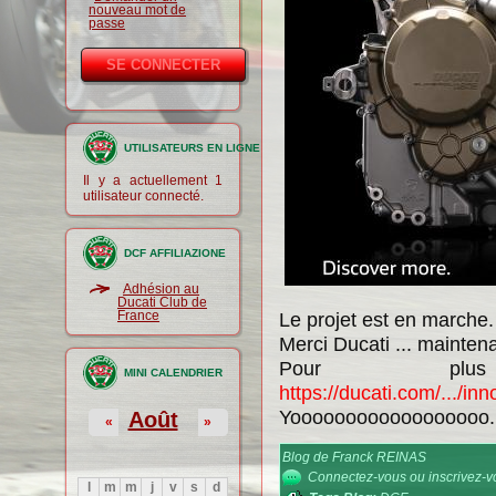
nouveau mot de
passe
UTILISATEURS EN LIGNE
Il y a actuellement 1
utilisateur connecté.
DCF AFFILIAZIONE
Adhésion au
Ducati Club de
France
Le projet est en marche.
Merci Ducati ... maintena
Pour pl
MINI CALENDRIER
https://ducati.com/.../
Yoooooooooooooooooo.
Août
«
»
Blog de Franck REINAS
Connectez-vous
ou
inscrivez-
l
m
m
j
v
s
d