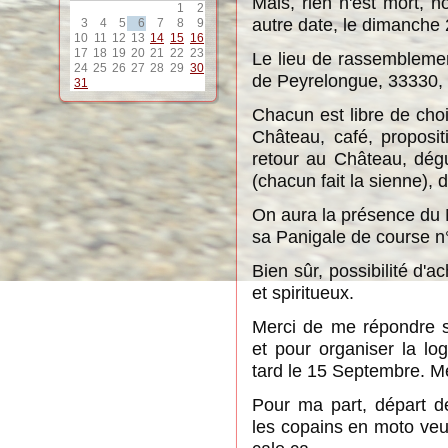
Mais, rien n'est mort, 
1
2
autre date, le dimanche
3
4
5
6
7
8
9
10
11
12
13
14
15
16
17
18
19
20
21
22
23
Le lieu de rassemblemen
24
25
26
27
28
29
30
de Peyrelongue, 33330, 
31
Chacun est libre de cho
Château, café, proposit
retour au Château, dégu
(chacun fait la sienne), d
On aura la présence du
sa Panigale de course n
Bien sûr, possibilité d'a
et spiritueux.
Merci de me répondre si
et pour organiser la log
tard le 15 Septembre. Me
Pour ma part, départ d
les copains en moto veul