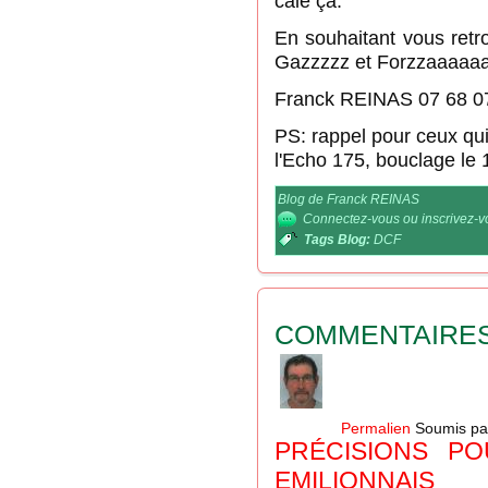
cale ça.
En souhaitant vous ret
Gazzzzz et Forzzaaaaaa
Franck REINAS 07 68 0
PS: rappel pour ceux qui
l'Echo 175, bouclage le 
Blog de Franck REINAS
Connectez-vous
ou
inscrivez-
Tags Blog:
DCF
COMMENTAIRE
Permalien
Soumis p
PRÉCISIONS P
EMILIONNAIS