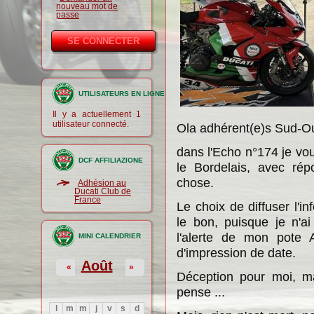
nouveau mot de
passe
UTILISATEURS EN LIGNE
Il y a actuellement 1
utilisateur connecté.
Ola adhérent(e)s Sud-O
dans l'Echo n°174 je vo
DCF AFFILIAZIONE
le Bordelais, avec rép
chose.
Adhésion au
Ducati Club de
France
Le choix de diffuser l'i
le bon, puisque je n'a
l'alerte de mon pote 
MINI CALENDRIER
d'impression de date.
Août
«
»
Déception pour moi, ma
pense ...
l
m
m
j
v
s
d