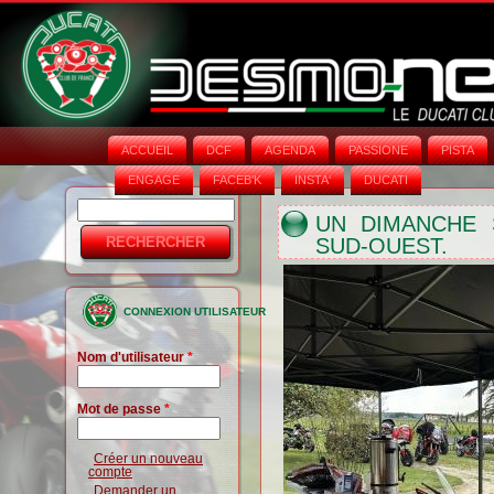
ACCUEIL
DCF
AGENDA
PASSIONE
PISTA
ENGAGE
FACEB'K
INSTA‘
DUCATI
Rechercher
Formulaire
UN DIMANCHE 
SUD-OUEST.
de
recherche
CONNEXION UTILISATEUR
Nom d'utilisateur
*
Mot de passe
*
Créer un nouveau
compte
Demander un