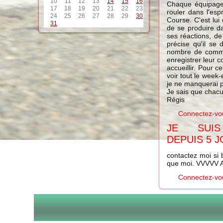
10
11
12
13
14
15
16
Chaque équipage 
17
18
19
20
21
22
23
rouler dans l'esp
24
25
26
27
28
29
30
Course. C'est lui
31
de se produire da
ses réactions, de
précise qu'il se 
nombre de commiss
enregistrer leur 
accueillir. Pour 
voir tout le wee
je ne manquerai p
Je sais que chacun
Régis
Connectez-vo
JE SUIS
DEPUIS 5 
contactez moi si
que moi. VVVVV 
Connectez-vo