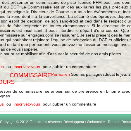
doit présenter un commissaire de piste licencié FFM pour une demi
rit du DCF. Le Commissaire est un des auxiliaires les plus précieux 
 qui renseigne le Directeur de Course sur tous les évènements et inci
ns la zone dont il a la surveillance. La sécurité des épreuves dépend
 son esprit de décision, de son sang-froid et ceci dans le respect d'
doit de faire respecter en toutes circonstances. Si le directeur de 
aires est insuffisant, il peut interdire le départ d'une course. Que
commissaire sur engages.com se rassurent, Je serai présent dès le merc
ceux qui souhaitent rejoindre l'équipe de bénévoles du DCF et officier u
k-end en tant que permanent, vous pouvez me laisser un message avec
as de vous rappeler.
 saura se mobiliser afin d'assurer la sécurité de nos amis pilotes.
us
ou
inscrivez-vous
pour publier un commentaire
 COMMISSAIRE
Permalien
Soumis par
agnesducat
le
jeu, 
JOURS
 besoin de commissaire, serai bien sûr de préférence en binôme avec
Agnes
us
ou
inscrivez-vous
pour publier un commentaire
Copyright © 2012. Tous droits réservés. Développeur / Webmaster - Romain Dreux