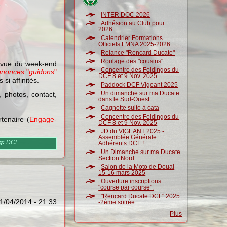
INTER DOC 2026
Adhésion au Club pour
2026
Calendrier Formations
Officiels LMNA 2025-2026
Relance "Rencard Ducate"
Roulage des "cousins"
 vue du week-end
Concentre des Foldingos du
annonces
"
guidons
"
DCF 8 et 9 Nov. 2025
si affinités.
Paddock DCF Vigeant 2025
Un dimanche sur ma Ducate
, photos, contact,
dans le Sud-Ouest.
Cagnotte suite à cata
Concentre des Foldingos du
rtenaire (
Engage-
DCF 8 et 9 Nov. 2025
JD du VIGEANT 2025 -
Assemblée Générale
g:
DCF
Adhérents DCF !
Un Dimanche sur ma Ducate
Section Nord
Salon de la Moto de Douai
15-16 mars 2025
Ouverture inscriptions
"course par course".
"Rencard Ducate DCF" 2025
1/04/2014 - 21:33
-2ème soirée
Plus