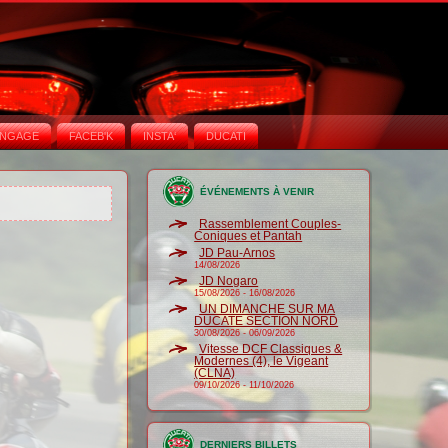
NGAGE
FACEB'K
INSTA‘
DUCATI
ÉVÉNEMENTS À VENIR
Rassemblement Couples-
Coniques et Pantah
JD Pau-Arnos
14/08/2026
JD Nogaro
15/08/2026
-
16/08/2026
UN DIMANCHE SUR MA
DUCATE SECTION NORD
30/08/2026
-
06/09/2026
Vitesse DCF Classiques &
Modernes (4), le Vigeant
(CLNA)
09/10/2026
-
11/10/2026
DERNIERS BILLETS