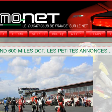
STA
TURISMO
STORICO
BOUTIQ'
ADHÉS°
INSCRIPT°
E
D 600 MILES DCF, LES PETITES ANNONCES...