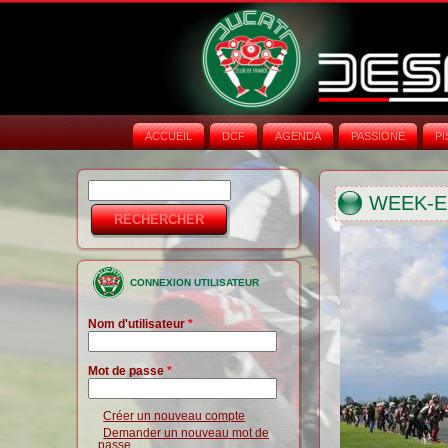
ACCUEIL
DCF
AGENDA
PASSIONE
PI
Rechercher
Formulaire de
WEEK-EN
recherche
CONNEXION UTILISATEUR
Nom d'utilisateur
*
Mot de passe
*
Créer un nouveau compte
Demander un nouveau mot de
passe