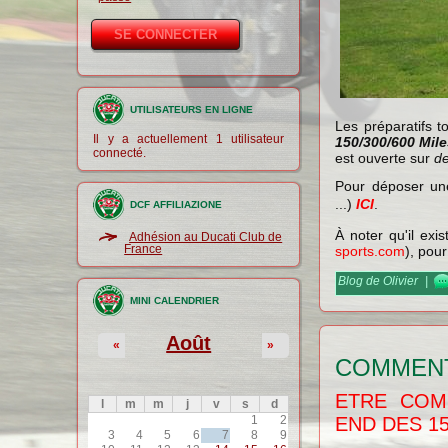
UTILISATEURS EN LIGNE
Les préparatifs 
Il y a actuellement 1 utilisateur
150/300/600 Mil
connecté.
est ouverte sur
d
Pour déposer une 
...)
ICI
.
DCF AFFILIAZIONE
À noter qu'il exi
Adhésion au Ducati Club de
France
sports.com
), pour
Blog de Olivier
|
MINI CALENDRIER
Août
«
»
COMMEN
ETRE COM
l
m
m
j
v
s
d
1
2
END DES 15
3
4
5
6
7
8
9