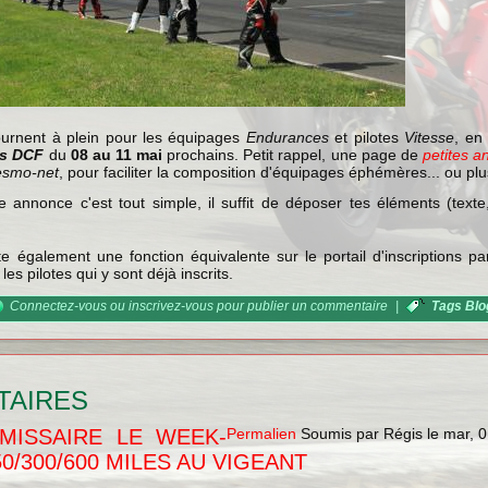
tournent à plein pour les équipages
Endurances
et pilotes
Vitesse
, en
es DCF
du
08 au 11 mai
prochains. Petit rappel, une page de
petites 
esmo-net
, pour faciliter la composition d'équipages éphémères... ou plus 
annonce c'est tout simple, il suffit de déposer tes éléments (texte
ste également une fonction équivalente sur le portail d'inscriptions pa
 les pilotes qui y sont déjà inscrits.
Connectez-vous
ou
inscrivez-vous
pour publier un commentaire
|
Tags Blo
TAIRES
MISSAIRE LE WEEK-
Permalien
Soumis par
Régis
le
mar, 0
0/300/600 MILES AU VIGEANT