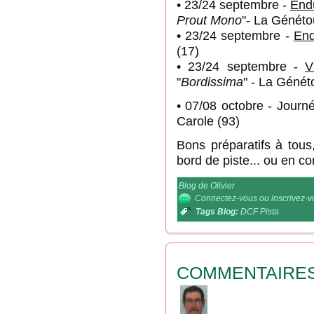
• 23/24 septembre -
End
Prout Mono
"- La Généto
• 23/24 septembre -
En
(17)
• 23/24 septembre -
V
"
Bordissima
" - La Génét
• 07/08 octobre - Jour
Carole (93)
Bons préparatifs à tous, 
bord de piste... ou en c
Blog de Olivier
Connectez-vous
ou
inscrivez-
Tags Blog:
DCF Pista
COMMENTAIRE