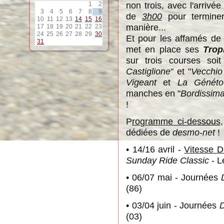
non trois, avec l'arrivé
1
2
3
4
5
6
7
8
9
de
3h00
pour termine
10
11
12
13
14
15
16
manière...
17
18
19
20
21
22
23
24
25
26
27
28
29
30
Et pour les affamés d
31
met en place ses
Tro
sur trois courses so
Castiglione
" et "
Vecchio
Vigeant
et
La Généto
manches en "
Bordissim
!
P
ro
g
ramme ci-dessous
dédiées de
desmo-net
!
• 14/16 avril -
Vitesse 
Sunday Ride Classic
- L
• 06/07 mai - Journées
(86)
• 03/04 juin - Journées
D
(03)