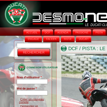
ACCUEIL
DCF
AGENDA
PASSIONE
PISTA
ENGAGE
FACEB'K
INSTA‘
DUCATI
Rechercher
Formulaire
DCF / PISTA : L
de
recherche
CONNEXION UTILISATEUR
Nom d'utilisateur
*
Mot de passe
*
Créer un nouveau
compte
Demander un