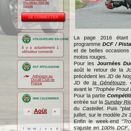
nouveau mot de
passe
La page 2016 étant 
UTILISATEURS EN LIGNE
programme
DCF / Pist
Il y a actuellement 1
et de belles occasions
utilisateur connecté.
motos rouges.
Pour les
Journées
Du
DCF AFFILIAZIONE
août le retour de la
J
précédent les
JD
de
No
Adhésion au
Ducati Club de
JD
de
la Génétouze
, 
France
avant le "
Trophée Prout
Pour la partie
Compétit
MINI CALENDRIER
entrée sur la
Sunda
y
Rid
du
Castellet
. Puis "pla
Août
«
»
juillet, sur le modèle
2x 3
Enfin le week-end "
Tr
s'ajuste en
100% DCF
,
l
m
m
j
v
s
d