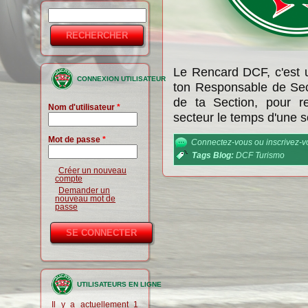
Rechercher
Formulaire
de
recherche
Le Rencard DCF, c'est u
CONNEXION UTILISATEUR
ton Responsable de Sec
de ta Section, pour r
Nom d'utilisateur
*
secteur le temps d'une so
Mot de passe
*
Connectez-vous
ou
inscrivez-
Tags Blog:
DCF Turismo
Créer un nouveau
compte
Demander un
nouveau mot de
passe
UTILISATEURS EN LIGNE
Il y a actuellement 1