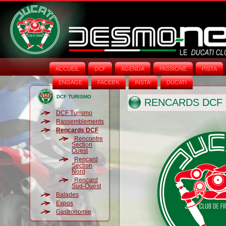
ACCUEIL
DCF
AGENDA
PASSIONE
PISTA
ENGAGE
FACEB'K
INSTA‘
DUCATI
DCF TURISMO
RENCARDS DCF
DCF Turismo
Rassemblements
Rencards DCF
Rencontre
Section
Ouest
Rencard
Section
Nord
Rencard
Sud-Ouest
Balades
Expos
Gastronomie