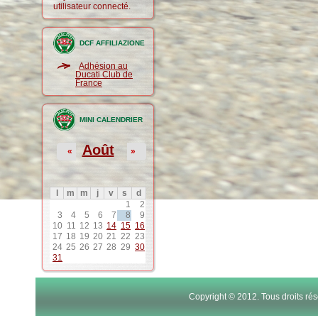
utilisateur connecté.
DCF AFFILIAZIONE
Adhésion au
Ducati Club de
France
MINI CALENDRIER
Août
«
»
l
m
m
j
v
s
d
1
2
3
4
5
6
7
8
9
10
11
12
13
14
15
16
17
18
19
20
21
22
23
24
25
26
27
28
29
30
31
Copyright © 2012. Tous droits r