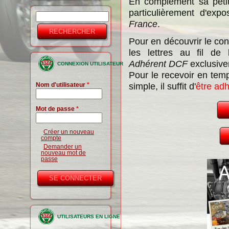
En complément sa pet
particulièrement d'exp
Rechercher
Formulaire
France
.
de
Pour en découvrir le con
recherche
les lettres au fil de 
Adhérent DCF
exclusive
CONNEXION UTILISATEUR
Pour le recevoir en temps
simple, il suffit d'
être ad
Nom d'utilisateur
*
Mot de passe
*
Créer un nouveau
compte
Demander un
nouveau mot de
passe
UTILISATEURS EN LIGNE