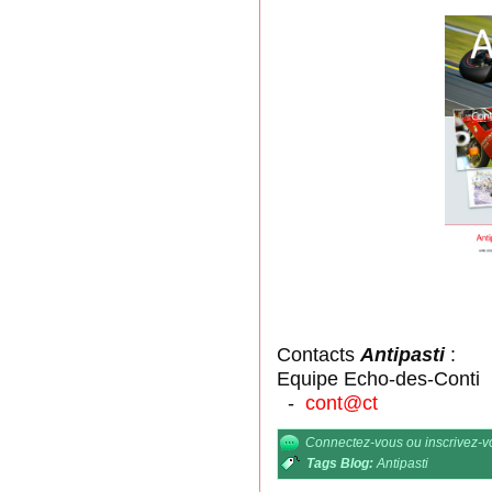
Contacts
Antipasti
:
Equipe Echo-des-Conti
-
cont@ct
Connectez-vous
ou
inscrivez-
Tags Blog:
Antipasti