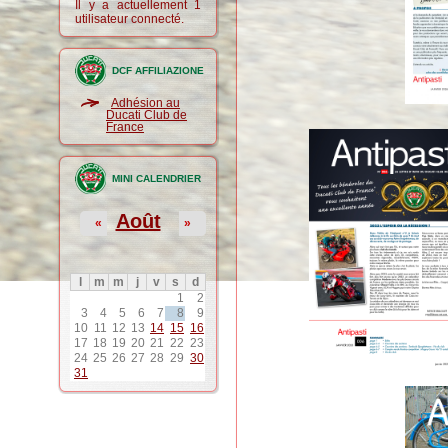
Il y a actuellement 1
utilisateur connecté.
DCF AFFILIAZIONE
Adhésion au
Ducati Club de
France
MINI CALENDRIER
Août
«
»
l
m
m
j
v
s
d
1
2
3
4
5
6
7
8
9
10
11
12
13
14
15
16
17
18
19
20
21
22
23
24
25
26
27
28
29
30
31