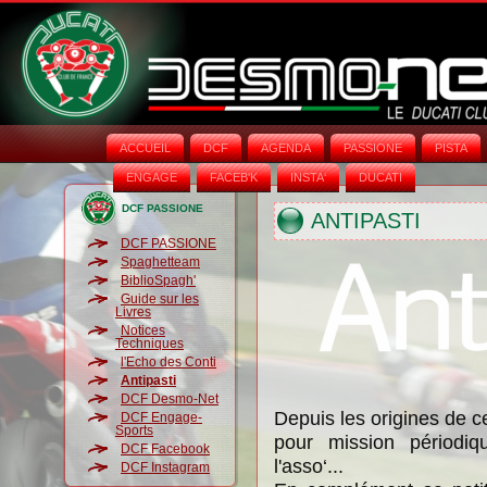
ACCUEIL
DCF
AGENDA
PASSIONE
PISTA
ENGAGE
FACEB'K
INSTA‘
DUCATI
DCF PASSIONE
ANTIPASTI
DCF PASSIONE
Spaghetteam
BiblioSpagh'
Guide sur les
Livres
Notices
Techniques
l'Echo des Conti
Antipasti
DCF Desmo-Net
Depuis les origines de ce
DCF Engage-
Sports
pour mission périodiq
DCF Facebook
l'asso‘...
DCF Instagram