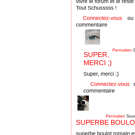
vivre le forum et le rest
Tout Schusssss !
Connectez-vous
o
commentaire
Permalien
S
SUPER,
MERCI ;)
Super, merci ;)
Connectez-vous
commentaire
Permalien
Soum
SUPERBE BOULOT
superbe boulot romain et