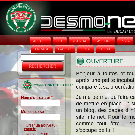
ACCUEIL
DCF
AGENDA
PASSIONE
PISTA
ENGAGE
FACEB'K
INSTA‘
DUCATI
Rechercher
Formulaire
OUVERTURE
de
Bonjour à toutes et tou
recherche
aprés une petite incubat
CONNEXION UTILISATEUR
comparé à sa procréatio
Je me permet de faire ce 
Nom d'utilisateur
*
de mettre en place un si
un blog, des pages d'in
Mot de passe
*
site internet. Pour le m
comme tout être il de
Créer un nouveau
compte
s'occupe de lui !
Demander un