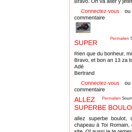
Bravo. On va aller y jete
Connectez-vous
o
commentaire
Permalien
S
SUPER
Rien que du bonheur, mo
Bravo, et bon an 13 za to
Adé
Bertrand
Connectez-vous
o
commentaire
ALLEZ
Permalien
Soum
SUPERBE BOULOT
allez superbe boulot, 
chapeau à Toi Romain, 
site. Ol aussi je te remer