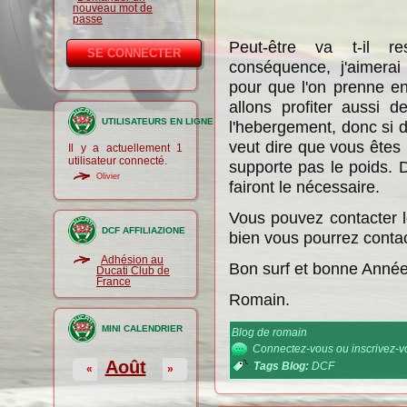
nouveau mot de
passe
Peut-être va t-il r
conséquence, j'aimerai
pour que l'on prenne en
allons profiter aussi d
UTILISATEURS EN LIGNE
l'hebergement, donc si d
veut dire que vous êtes
Il y a actuellement 1
utilisateur connecté.
supporte pas le poids. 
Olivier
fairont le nécessaire.
Vous pouvez contacter 
DCF AFFILIAZIONE
bien vous pourrez cont
Adhésion au
Bon surf et bonne Anné
Ducati Club de
France
Romain.
MINI CALENDRIER
Blog de romain
Connectez-vous
ou
inscrivez-
Août
Tags Blog:
DCF
«
»