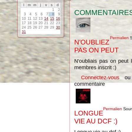
l
m
m
j
v
s
d
1
2
COMMENTAIRE
3
4
5
6
7
8
9
10
11
12
13
14
15
16
17
18
19
20
21
22
23
24
25
26
27
28
29
30
31
Permalien
S
N'OUBLIEZ
PAS ON PEUT
N'oubliais pas on peut 
membres inscrit :)
Connectez-vous
o
commentaire
Permalien
Soum
LONGUE
VIE AU DCF :)
Longue vie au dcf :)