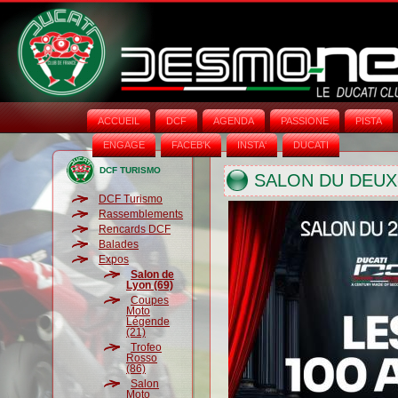
ACCUEIL
DCF
AGENDA
PASSIONE
PISTA
ENGAGE
FACEB'K
INSTA‘
DUCATI
DCF TURISMO
SALON DU DEUX
DCF Turismo
Rassemblements
Rencards DCF
Balades
Expos
Salon de
Lyon (69)
Coupes
Moto
Légende
(21)
Trofeo
Rosso
(86)
Salon
Moto