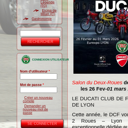
Légende
(93)
Eicma de
Milan (IT)
Gastronomie
Rechercher
Formulaire
de
recherche
CONNEXION UTILISATEUR
Nom d'utilisateur
*
Salon du Deux-Roues
d
Mot de passe
*
les 26 Fev
-01 mars
LE DUCATI CLUB DE 
Créer un nouveau
compte
DE LYON
Demander un
nouveau mot de
passe
Cette année, le DCF vo
2 Roues – Lyon Eu
exceptionnelle dédiée a