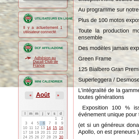
Au programme sur notre 
UTILISATEURS EN LIGNE
Plus de 100 motos expos
Il y a actuellement 1
Toute la production m
utilisateur connecté.
ensemble
Des modèles jamais ex
DCF AFFILIAZIONE
Green Frame
Adhésion au
Ducati Club de
France
125 Bialbero Gran Prem
Superleggera / Desmos
MINI CALENDRIER
L’intégralité de la gam
Août
«
»
toutes générations
Exposition 100 % iss
événement unique pour 
l
m
m
j
v
s
d
1
2
3
4
5
6
7
8
9
(et si un généreux don
10
11
12
13
14
15
16
Apollo, on est preneurs )
17
18
19
20
21
22
23
24
25
26
27
28
29
30