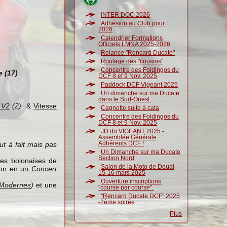
INTER DOC 2026
Adhésion au Club pour
2026
Calendrier Formations
Officiels LMNA 2025-2026
Relance "Rencard Ducate"
Roulage des "cousins"
Concentre des Foldingos du
 (17)
DCF 8 et 9 Nov. 2025
Paddock DCF Vigeant 2025
Un dimanche sur ma Ducate
dans le Sud-Ouest.
 V2
(2)
&
Vitesse
Cagnotte suite à cata
Concentre des Foldingos du
DCF 8 et 9 Nov. 2025
JD du VIGEANT 2025 -
Assemblée Générale
Adhérents DCF !
ut à fait mais pas
Un Dimanche sur ma Ducate
Section Nord
es bolonaises de
Salon de la Moto de Douai
tion en un
Concert
15-16 mars 2025
Ouverture inscriptions
 Modernes
)
et une
"course par course".
"Rencard Ducate DCF" 2025
-2ème soirée
Plus