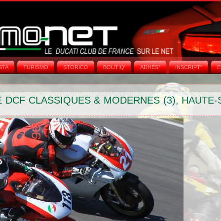
STA
TURISMO
STORICO
BOUTIQ'
ADHÉS°
INSCRIPT°
E
E DCF CLASSIQUES & MODERNES (3), HAUTE