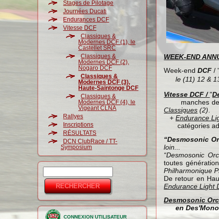
Stages de Pilotage
Journées Ducati
Endurances DCF
Vitesse DCF
Classiques &
Modernes DCF (1), le
Castellet SRC
Classiques &
WEEK-END ANN
Modernes DCF (2),
Nogaro DCF
Week-end
DCF
/ 
Classiques &
le (11) 12 & 1
Modernes DCF (3),
Haute-Saintonge DCF
Vitesse DCF /
"
D
Classiques &
manches de Vi
Modernes DCF (4), le
Vigeant CLNA
Classi
q
ues
(2)
.
Rallyes
+
Endurance Li
Inscriptions
catégories a
RÉSULTATS
“Desmosonic Or
DCN ClubRace / TT-
loin...
Symposium
“Desmosonic Orc
toutes génération
Rechercher
Philharmonique P
Formulaire de
De retour en Hau
Endurance Li
g
ht
recherche
Desmosonic Orc
en
Des'Mon
CONNEXION UTILISATEUR