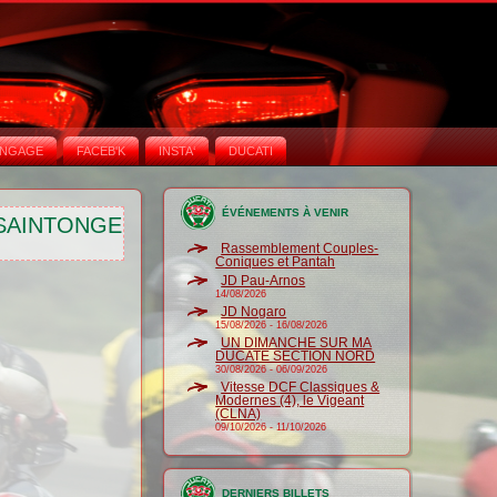
NGAGE
FACEB'K
INSTA‘
DUCATI
ÉVÉNEMENTS À VENIR
-SAINTONGE
Rassemblement Couples-
Coniques et Pantah
JD Pau-Arnos
14/08/2026
JD Nogaro
15/08/2026
-
16/08/2026
UN DIMANCHE SUR MA
DUCATE SECTION NORD
30/08/2026
-
06/09/2026
Vitesse DCF Classiques &
Modernes (4), le Vigeant
(CLNA)
09/10/2026
-
11/10/2026
DERNIERS BILLETS