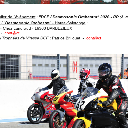
ulier de l'évènement
:
"DCF / Desmosonic Orchestra" 2026 - RP
(à v
F
/ "
Desmosonic Orchestra
” - Haute-Saintonge
:
- Chez Landraud - 16300 BARBEZIEUX
3 -
cont@ct
on
Trophées de
Vitesse DCF
: Patrice Brillouet -
cont@ct