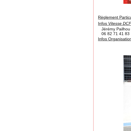
Rè
g
lement Partic
Infos
Vitesse DC
Jérémy Pailhou 
06 82 71 41 8
Infos Organisati