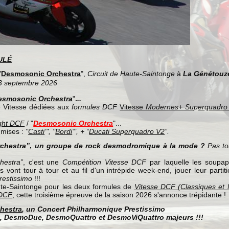
ULÉ
"
Desmosonic Orchestra
",
Circuit de Haute-Saintonge
à
La Génétouze
3 septembre 2026
esmosonic Orchestra
"
.
..
tesse dédiées aux
formules DCF
Vitesse
Modernes+ Su
p
er
q
uadro
ght DCF
/ "
Desmosonic Orchestra
"...
dmises :
"
Casti
‘", "
Bordi
‘", + “
Ducati Su
p
er
q
uadro V2
”.
chestra”
,
un groupe de rock desmodromique à la mode ?
Pas to
hestra”
, c'est une
Compétition Vitesse DCF
par laquelle les soupap
s vont tour à tour et au fil d'un intrépide week-end, jouer leur parti
restissimo
!!!
te-Saintonge pour les deux formules de
Vitesse DCF
(
Classi
q
ues et
 DCF
, cette troisième épreuve de la saison 2026 s'annonce trépidante !
hestra
, un
Concert Philharmonique Prestissimo
o
,
DesmoDue
,
DesmoQuattro
et
DesmoViQuattro
majeurs !!!