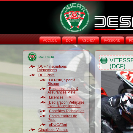
ACCUEIL
DCF
AGENDA
PASSIONE
PI
DCF PISTA
VITESS
(DCF)
DCF / Inscriptions
Évènements
DCF Pista
La Piste, Sport à
Risque
Responsabilités &
Assurances Piste
Licences FFM
Déclaration Véhicules
"Non-Réceptionnés"
Contrôles Techniques
Commissaires de
Piste
eDUCATori
Circuits de Vitesse