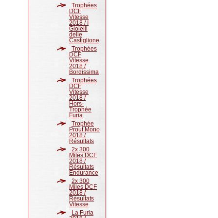
Trophées
DCF
Vitesse
2018 / I
Gioielli
delle
Castiglione
Trophées
DCF
Vitesse
2018 /
Bordissima
Trophées
DCF
Vitesse
2018 /
Hors-
Trophée
Furia
Trophée
Prout Mono
2018 /
Résultats
2x 300
Miles DCF
2018 /
Résultats
Endurance
2x 300
Miles DCF
2018 /
Résultats
Vitesse
La Furia