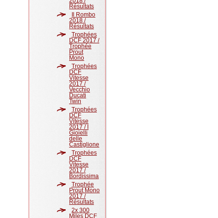
2018 /
Résultats
Il Rombo
2018 /
Résultats
Trophées
DCF 2017 /
Trophée
Prout
Mono
Trophées
DCF
Vitesse
2017 /
Vecchio
Ducati
Twin
Trophées
DCF
Vitesse
2017 / I
Gioielli
delle
Castiglione
Trophées
DCF
Vitesse
2017 /
Bordissima
Trophée
Prout Mono
2017 /
Résultats
2x 300
Miles DCF