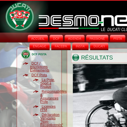
ACCUEIL
DCF
AGENDA
PASSIONE
PISTA
ENGAGE
FACEB'K
INSTA‘
DUCATI
DCF PISTA
RÉSULTATS
DCF /
Inscriptions
Évènements
DCF Pista
La Piste,
Sport à
Risque
Responsabilités
&
Assurances
Piste
Licences
FFM
Déclaration
Véhicules
"Non-
Réceptionnés"