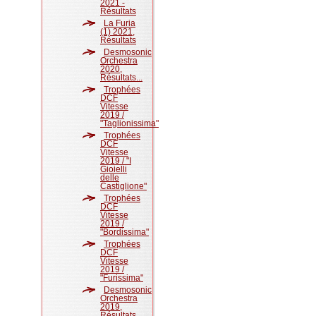
2021 -
Résultats
La Furia
(1) 2021,
Résultats
Desmosonic
Orchestra
2020,
Résultats...
Trophées
DCF
Vitesse
2019 /
"Taglionissima"
Trophées
DCF
Vitesse
2019 / "I
Gioielli
delle
Castiglione"
Trophées
DCF
Vitesse
2019 /
"Bordissima"
Trophées
DCF
Vitesse
2019 /
"Furissima"
Desmosonic
Orchestra
2019,
Résultats