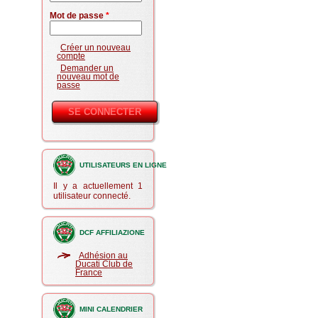
Mot de passe
*
Créer un nouveau
compte
Demander un
nouveau mot de
passe
UTILISATEURS EN LIGNE
Il y a actuellement 1
utilisateur connecté.
DCF AFFILIAZIONE
Adhésion au
Ducati Club de
France
MINI CALENDRIER