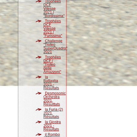
Trophées
DCF
Vitesse
2021 /
"Bordissima"
Trophées
DCF
Vitesse
2021 /
"Furissima"
Challenge
"Trofeo
SuperQuadro"
2021
Trophées
DCF /
"Trofeo
delle
Amazzoni"
la
Battaglia
2021 -
Résultats
Desmosonic
Orchestra
2021,
Résulttats
la Furia (2)
2021,
Résultats
la Giostra
2021 -
Résultats
il Rombo