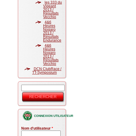
les 333 du
Vigeant
2013 /
Résultats
Vecchio
4&6
Heures
Nogaro
2013 /
Résultats
Endurance
4&6
Heures
Nogaro
2013 /
Résultats
Vecchio
DCN ClubRace /
TT-Symposium
Rechercher
Formulaire
de
recherche
CONNEXION UTILISATEUR
Nom d'utilisateur
*