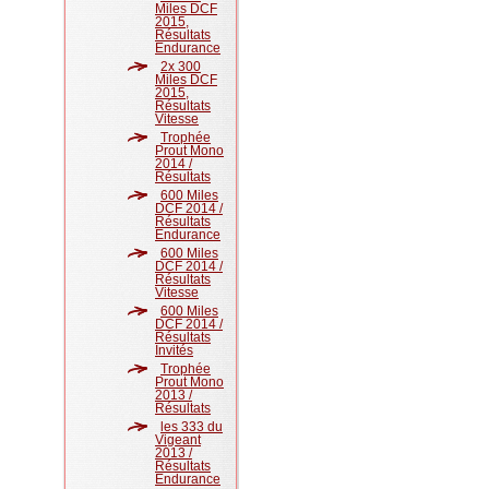
Miles DCF
2015,
Résultats
Endurance
2x 300
Miles DCF
2015,
Résultats
Vitesse
Trophée
Prout Mono
2014 /
Résultats
600 Miles
DCF 2014 /
Résultats
Endurance
600 Miles
DCF 2014 /
Résultats
Vitesse
600 Miles
DCF 2014 /
Résultats
Invités
Trophée
Prout Mono
2013 /
Résultats
les 333 du
Vigeant
2013 /
Résultats
Endurance