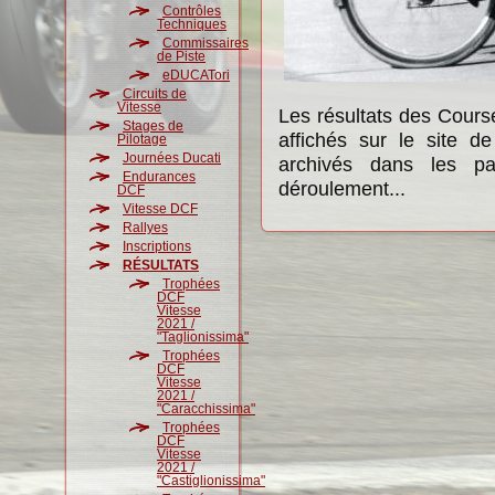
Contrôles
Techniques
Commissaires
de Piste
eDUCATori
Circuits de
Vitesse
Les résultats des Cour
Stages de
affichés sur le site 
Pilotage
Journées Ducati
archivés dans les pa
Endurances
déroulement...
DCF
Vitesse DCF
Rallyes
Inscriptions
RÉSULTATS
Trophées
DCF
Vitesse
2021 /
"Taglionissima"
Trophées
DCF
Vitesse
2021 /
"Caracchissima"
Trophées
DCF
Vitesse
2021 /
"Castiglionissima"