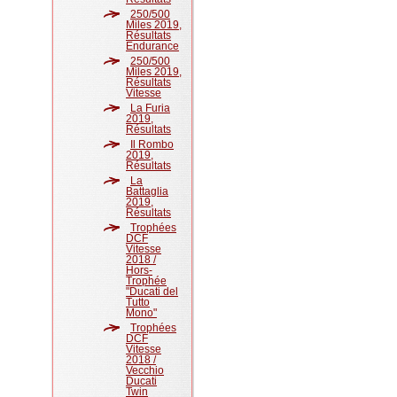
250/500
Miles 2019,
Résultats
Endurance
250/500
Miles 2019,
Résultats
Vitesse
La Furia
2019,
Résultats
Il Rombo
2019,
Résultats
La
Battaglia
2019,
Résultats
Trophées
DCF
Vitesse
2018 /
Hors-
Trophée
"Ducati del
Tutto
Mono"
Trophées
DCF
Vitesse
2018 /
Vecchio
Ducati
Twin