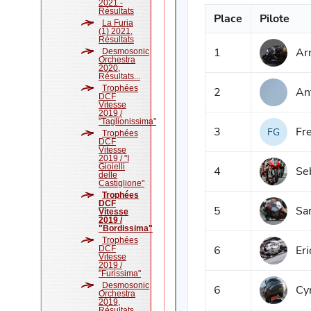
2021 -
Résultats
La Furia
(1) 2021,
Résultats
Desmosonic
Orchestra
2020,
Résultats...
Trophées
DCF
Vitesse
2019 /
"Taglionissima"
Trophées
DCF
Vitesse
2019 / "I
Gioielli
delle
Castiglione"
Trophées
DCF
Vitesse
2019 /
"Bordissima"
Trophées
DCF
Vitesse
2019 /
"Furissima"
Desmosonic
Orchestra
2019,
Résultats