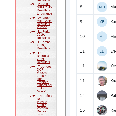
250/500
Miles 2019,
Résultats
Endurance
250/500
Miles 2019,
Résultats
Vitesse
La Furia
2019,
Résultats
Il Rombo
2019,
Résultats
La
Battaglia
2019,
Résultats
Trophées
DCF
Vitesse
2018 /
Hors-
Trophée
"Ducati del
Tutto
Mono"
Trophées
DCF
Vitesse
2018 /
Vecchio
Ducati
Twin