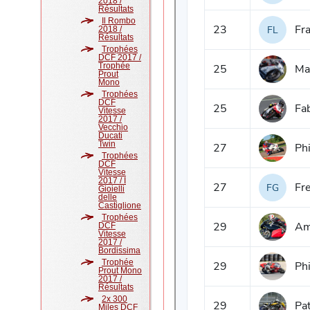
2018 /
Résultats
Il Rombo
2018 /
Résultats
Trophées
DCF 2017 /
Trophée
Prout
Mono
Trophées
DCF
Vitesse
2017 /
Vecchio
Ducati
Twin
Trophées
DCF
Vitesse
2017 / I
Gioielli
delle
Castiglione
Trophées
DCF
Vitesse
2017 /
Bordissima
Trophée
Prout Mono
2017 /
Résultats
2x 300
Miles DCF