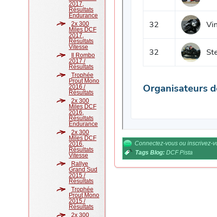
2017,
Résultats
Endurance
2x 300
Miles DCF
2017,
Résultats
Vitesse
Il Rombo
2017 /
Résultats
Trophée
Prout Mono
2016 /
Résultats
2x 300
Miles DCF
2016,
Résultats
Endurance
2x 300
Miles DCF
Connectez-vous
ou
inscrivez-
2016,
Résultats
Tags Blog:
DCF Pista
Vitesse
Rallye
Grand Sud
2015 /
Résultats
Trophée
Prout Mono
2015 /
Résultats
2x 300