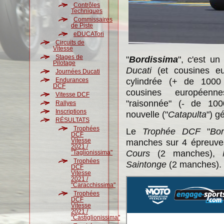
Contrôles
Techniques
Commissaires
de Piste
eDUCATori
Circuits de
Vitesse
Stages de
"
Bordissima
", c'est u
Pilotage
Ducati
(et cousines eu
Journées Ducati
cylindrée (+ de 1000
Endurances
DCF
cousines européenn
Vitesse DCF
"raisonnée" (- de 100
Rallyes
Inscriptions
nouvelle ("
Catapulta
") g
RÉSULTATS
Trophées
Le
Trophée DCF
"
Bor
DCF
Vitesse
manches sur 4 épreuve
2021 /
Cours
(2 manches),
"Taglionissima"
Trophées
Saintonge
(2 manches).
DCF
Vitesse
2021 /
"Caracchissima"
Trophées
DCF
Vitesse
2021 /
"Castiglionissima"