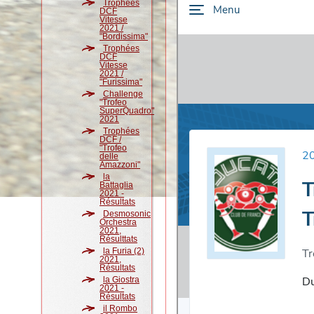
Trophées
DCF
Vitesse
2021 /
"Bordissima"
Trophées
DCF
Vitesse
2021 /
"Furissima"
Challenge
"Trofeo
SuperQuadro"
2021
Trophées
DCF /
"Trofeo
delle
Amazzoni"
la
Battaglia
2021 -
Résultats
Desmosonic
Orchestra
2021,
Résulttats
la Furia (2)
2021,
Résultats
la Giostra
2021 -
Résultats
il Rombo