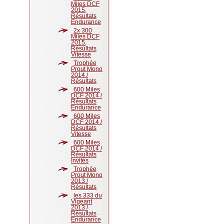
Miles DCF
2015,
Résultats
Endurance
2x 300
Miles DCF
2015,
Résultats
Vitesse
Trophée
Prout Mono
2014 /
Résultats
600 Miles
DCF 2014 /
Résultats
Endurance
600 Miles
DCF 2014 /
Résultats
Vitesse
600 Miles
DCF 2014 /
Résultats
Invités
Trophée
Prout Mono
2013 /
Résultats
les 333 du
Vigeant
2013 /
Résultats
Endurance