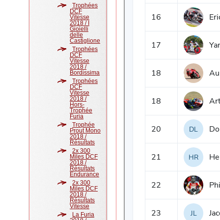
Trophées
DCF
Vitesse
2018 / I
Gioielli
delle
Castiglione
Trophées
DCF
Vitesse
2018 /
Bordissima
Trophées
DCF
Vitesse
2018 /
Hors-
Trophée
Furia
Trophée
Prout Mono
2018 /
Résultats
2x 300
Miles DCF
2018 /
Résultats
Endurance
2x 300
Miles DCF
2018 /
Résultats
Vitesse
La Furia