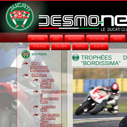
ACCUEIL
DCF
AGENDA
PASSIONE
PISTA
ENGAGE
FACEB'K
INSTA‘
DUCATI
DCF PISTA
TROPHÉES 
"BORDISSIMA"
DCF /
Inscriptions
Évènements
DCF Pista
La Piste,
Sport à
Risque
Responsabilités
&
Assurances
Piste
Licences
FFM
Déclaration
Véhicules
"Non-
Réceptionnés"