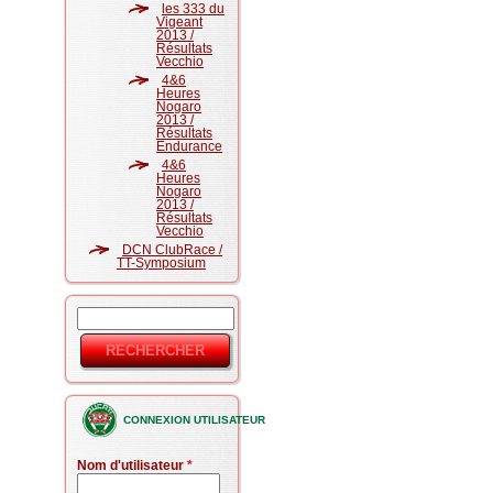
les 333 du
Vigeant
2013 /
Résultats
Vecchio
4&6
Heures
Nogaro
2013 /
Résultats
Endurance
4&6
Heures
Nogaro
2013 /
Résultats
Vecchio
DCN ClubRace /
TT-Symposium
Rechercher
Formulaire
de
recherche
CONNEXION UTILISATEUR
Nom d'utilisateur
*