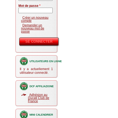
Mot de passe
*
Créer un nouveau
compte
Demander un
nouveau mot de
passe
UTILISATEURS EN LIGNE
Il y a actuellement 1
utilisateur connecté.
DCF AFFILIAZIONE
Adhésion au
Ducati Club de
France
MINI CALENDRIER